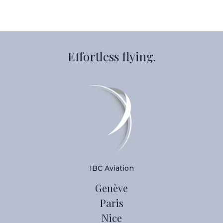
Effortless flying.
IBC Aviation
Genève
Paris
Nice