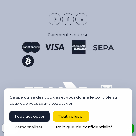
Paiement sécurisé
Ce site utilise des cookies et vous donne le contrôle sur
ceux que vous souhaitez activer
Tout accepter
Tout refuser
Copyright 2026 © IBC AVIATION. Tous droits réservés.
Site créé par Codsense, webmaster freelance & SEO
Sélectionnez votre langue
Personnaliser
Politique de confidentialité
RÉSERVER UN VOL
Location de jet privé, voyage de groupe en avion, conciergerie haut
de gamme.