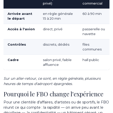
privé)
commercial
Arrivée avant
en règle générale
60 à 90 min
le départ
15 à 20 min
Accès à l'avion
direct, privé
passerelle ou
navette
Contrôles
discrets, dédiés
files
communes
Cadre
salon privé, faible
hall public
affluence
Sur un aller-retour, ce sont, en règle générale, plusieurs
heures de temps d'aéroport épargnées.
Pourquoi le FBO change l'expérience
Pour une clientèle d'affaires, d'artistes ou de sportifs, le FBO
réunit ce qui compte : la rapidité — on arrive peu avant le
décollage —, la confidentialité — un bâtiment séparé, un