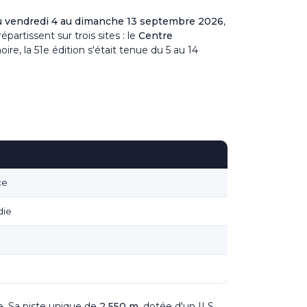
du vendredi 4 au dimanche 13 septembre 2026
,
artissent sur trois sites : le
Centre
re, la 51e édition s'était tenue du 5 au 14
ce
die
ce. Sa piste unique de
2 550 m
, dotée d'un ILS