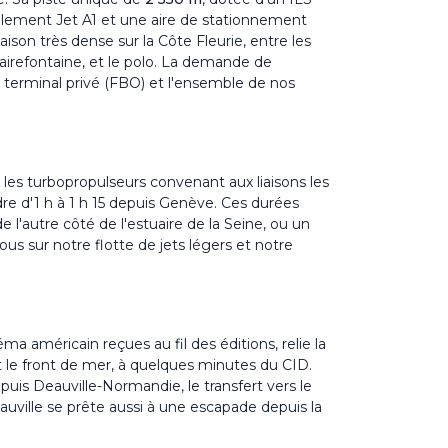
itaillement Jet A1 et une aire de stationnement
ison très dense sur la Côte Fleurie, entre les
airefontaine, et le polo. La demande de
u
terminal privé (FBO)
et l'ensemble de nos
, les turbopropulseurs convenant aux liaisons les
dre d'1 h à 1 h 15 depuis Genève. Ces durées
de l'autre côté de l'estuaire de la Seine, ou un
vous sur notre
flotte de jets légers
et notre
a américain reçues au fil des éditions, relie la
t le front de mer, à quelques minutes du CID.
puis Deauville-Normandie, le transfert vers le
auville se prête aussi à une escapade depuis la