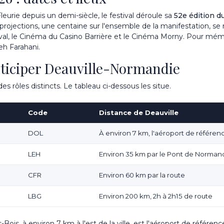
urie depuis un demi-siècle, le festival déroule sa
52e édition 
ojections, une centaine sur l'ensemble de la manifestation, se rép
tival, le Cinéma du Casino Barrière et le Cinéma Morny. Pour mémoi
eh Farahani.
nticiper Deauville-Normandie
s rôles distincts. Le tableau ci-dessous les situe.
Code
Distance de Deauville
DOL
À environ 7 km, l'aéroport de référen
LEH
Environ 35 km par le Pont de Norman
CFR
Environ 60 km par la route
LBG
Environ 200 km, 2h à 2h15 de route
-Bois, à environ 7 km à l'est de la ville, est l'aéroport de référen