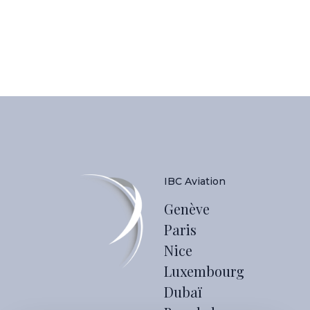
IBC Aviation
Genève
Paris
Nice
Luxembourg
Dubaï