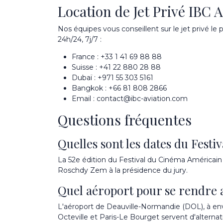
Location de Jet Privé IBC A
Nos équipes vous conseillent sur le jet privé le 
24h/24, 7j/7 :
France :
+33 1 41 69 88 88
Suisse :
+41 22 880 28 88
Dubaï :
+971 55 303 5161
Bangkok :
+66 81 808 2866
Email :
contact@ibc-aviation.com
Questions fréquentes
Quelles sont les dates du Festiv
La 52e édition du Festival du Cinéma Américain
Roschdy Zem à la présidence du jury.
Quel aéroport pour se rendre au
L'aéroport de Deauville-Normandie (DOL), à envi
Octeville et Paris-Le Bourget servent d'alterna