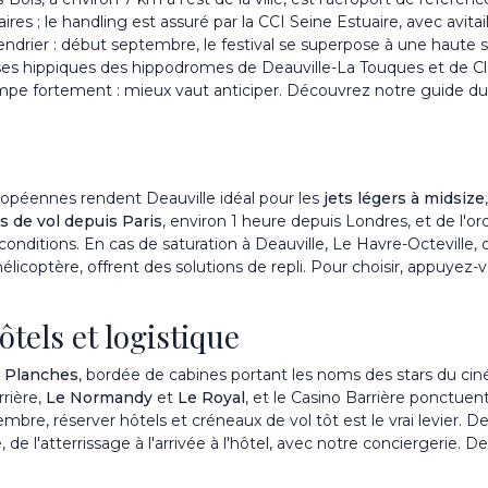
ffaires ; le handling est assuré par la CCI Seine Estuaire, avec av
ndrier : début septembre, le festival se superpose à une haute sa
rses hippiques des hippodromes de Deauville-La Touques et de Cl
mpe fortement : mieux vaut anticiper. Découvrez notre guide d
uropéennes rendent Deauville idéal pour les
jets légers à midsize
s de vol depuis Paris
, environ 1 heure depuis Londres, et de l'or
s conditions. En cas de saturation à Deauville, Le Havre-Octeville, 
élicoptère, offrent des solutions de repli. Pour choisir, appuyez-
ôtels et logistique
s
Planches
, bordée de cabines portant les noms des stars du ciném
rière,
Le Normandy
et
Le Royal
, et le Casino Barrière ponctuen
e, réserver hôtels et créneaux de vol tôt est le vrai levier. De
e l'atterrissage à l'arrivée à l'hôtel, avec notre
conciergerie
. De