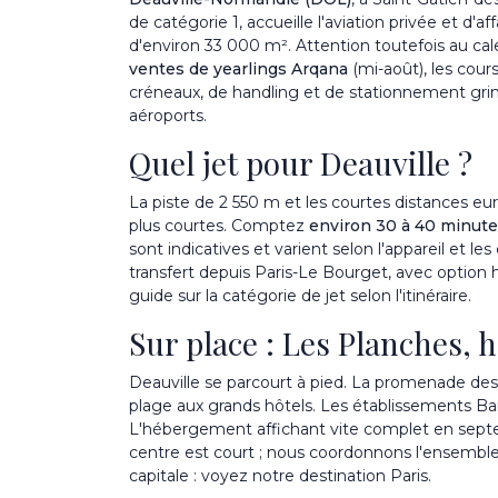
de catégorie 1, accueille l'aviation privée et d'a
d'environ 33 000 m². Attention toutefois au cale
ventes de yearlings Arqana
(mi-août), les cou
créneaux, de handling et de stationnement gri
aéroports
.
Quel jet pour Deauville ?
La piste de 2 550 m et les courtes distances e
plus courtes. Comptez
environ 30 à 40 minute
sont indicatives et varient selon l'appareil et le
transfert depuis Paris-Le Bourget, avec option h
guide sur
la catégorie de jet selon l'itinéraire
.
Sur place : Les Planches, h
Deauville se parcourt à pied. La promenade de
plage aux grands hôtels. Les établissements Bar
L'hébergement affichant vite complet en septembr
centre est court ; nous coordonnons l'ensemble, d
capitale : voyez notre
destination Paris
.