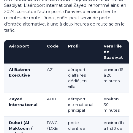
Saadiyat. L'aéroport international Zayed, renommé ainsi en
2024, constitue l'autre point d'arrivée, à environ trente
minutes de route. Dubaï, enfin, peut servir de porte
d'entrée alternative, à une à deux heures de route selon le
trafic.
Aéroport
Code
Profil
Vers l'île
de
Saadiyat
Al Bateen
AZI
aéroport
environ 15
Executive
d'affaires
à 20
dédié, en
minutes
ville
Zayed
AUH
aéroport
environ
International
international
30
principal
minutes
Dubaï (Al
DWC
porte
environ 1h
Maktoum /
/ DXB
d'entrée
à 1h30 de