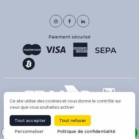
Paiement sécurisé
Ce site utilise des cookies et vous donne le contrôle sur
ceux que vous souhaitez activer
Tout accepter
Tout refuser
Copyright 2026 © IBC AVIATION. Tous droits réservés.
Site créé par Codsense, webmaster freelance & SEO
Sélectionnez votre langue
Personnaliser
Politique de confidentialité
RÉSERVER UN VOL
Location de jet privé, voyage de groupe en avion, conciergerie haut