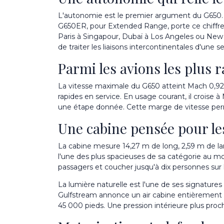
L'autonomie est le premier argument du G650. Da
G650ER, pour Extended Range, porte ce chiffre 
Paris à Singapour, Dubaï à Los Angeles ou New 
de traiter les liaisons intercontinentales d'une se
Parmi les avions les plus r
La vitesse maximale du G650 atteint Mach 0,925, s
rapides en service. En usage courant, il croise 
une étape donnée. Cette marge de vitesse perm
Une cabine pensée pour les
La cabine mesure 14,27 m de long, 2,59 m de la
l'une des plus spacieuses de sa catégorie au mom
passagers et coucher jusqu'à dix personnes sur l
La lumière naturelle est l'une de ses signatures
Gulfstream annonce un air cabine entièrement re
45 000 pieds. Une pression intérieure plus proch