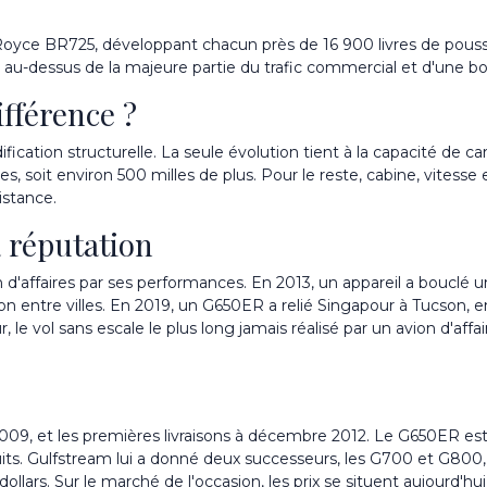
Royce BR725, développant chacun près de 16 900 livres de pouss
), au-dessus de la majeure partie du trafic commercial et d'une 
fférence ?
cation structurelle. La seule évolution tient à la capacité de ca
 soit environ 500 milles de plus. Pour le reste, cabine, vitesse 
istance.
a réputation
on d'affaires par ses performances. En 2013, un appareil a boucl
son entre villes. En 2019, un G650ER a relié Singapour à Tucson, e
r, le vol sans escale le plus long jamais réalisé par un avion d'affa
9, et les premières livraisons à décembre 2012. Le G650ER est 
uits. Gulfstream lui a donné deux successeurs, les
G700 et G800
lars. Sur le marché de l'occasion, les prix se situent aujourd'hui