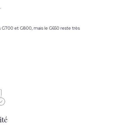
.
es G700 et G800, mais le G650 reste très
ité