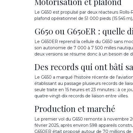
Motorisation et plafond
Le G650 est propulsé par deux réacteurs Rolls-
plafond opérationnel de 51 000 pieds (15 545 m
G650 ou G650ER : quelle di
Le G650ER reprend la cellule du G650 sans modifi
son autonomie de 7 000 à 7 500 milles nautiques,
deux versions se résume donc à un besoin de d
Des records qui ont bâti s
Le G650 a marqué l'histoire récente de l'aviati
établissant au passage plusieurs records de liai
seule traite en 15 heures et 23 minutes : à ce jou
quatre-vingt-dix records de liaison entre villes.
Production et marché
Le premier vol du G650 remonte à novembre 200
février 2025, après environ 598 appareils constr
G650ER était proposé autour de 70 millions de dol