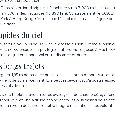
ns sa version d'origine, il franchit environ 7 000 milles nautiq
à 7 500 milles nautiques (13 890 km). Concrètement, le G650ER 
York à Hong Kong. Cette capacité le place dans la catégorie de
ule traite.
apides du ciel
oit un peu plus de 92 % de la vitesse du son. Il reste subsonique,
à Mach 0,85 lorsque l'on privilégie l'autonomie, et jusqu'à Mach 0
et d'ajuster chaque vol entre distance et durée.
 longs trajets
rge et 1,95 m de haut, ce qui autorise la station debout sur tou
ent de son lancement. Elle peut recevoir jusqu'à quatre espaces d
es vols de nuit.
 : seize hublots panoramiques ovales, huit de chaque côté, éclair
nouvelé et une altitude cabine parmi les plus basses de sa catég
e du niveau de la mer réduit la fatigue ressentie sur les vols int