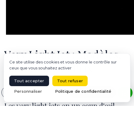
Very Light Jet : Modèles,
Ce site utilise des cookies et vous donne le contrôle sur
Autonomie et Prix
ceux que vous souhaitez activer
Horaire
Tout accepter
Tout refuser
Sélectionnez votre langue
Personnaliser
Politique de confidentialité
RÉSERVER UN VOL
Les very light jets en un coup d'œil
Trois appareils composent l'offre européenne, et l'un d'eux
se distingue par une absence qui change tout.