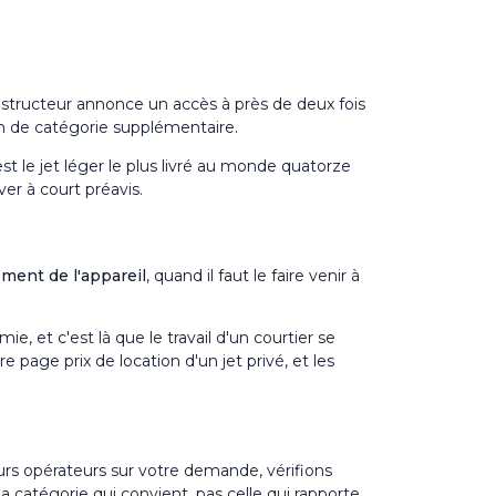
onstructeur annonce un accès à près de deux fois
ran de catégorie supplémentaire.
est le jet léger le plus livré au monde quatorze
ver à court préavis.
ment de l'appareil
, quand il faut le faire venir à
, et c'est là que le travail d'un courtier se
otre page
prix de location d'un jet privé
, et les
urs opérateurs sur votre demande, vérifions
la catégorie qui convient, pas celle qui rapporte