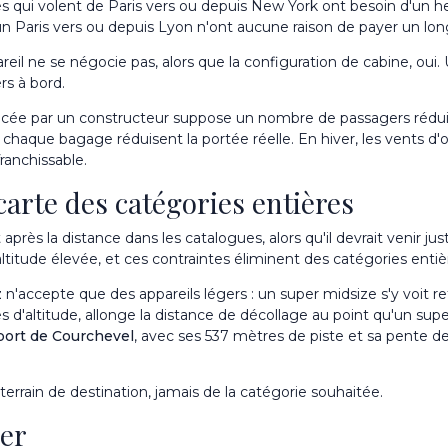
s qui volent de Paris vers ou depuis New York ont besoin d'un heav
un Paris vers ou depuis Lyon n'ont aucune raison de payer un long
il ne se négocie pas, alors que la configuration de cabine, oui. U
rs à bord.
cée par un constructeur suppose un nombre de passagers réduit
haque bagage réduisent la portée réelle. En hiver, les vents d'o
ranchissable.
écarte des catégories entières
s la distance dans les catalogues, alors qu'il devrait venir ju
ltitude élevée, et ces contraintes éliminent des catégories entiè
z
n'accepte que des appareils légers : un super midsize s'y voit re
es d'altitude, allonge la distance de décollage au point qu'un s
iport de Courchevel
, avec ses 537 mètres de piste et sa pente de
errain de destination, jamais de la catégorie souhaitée.
ler