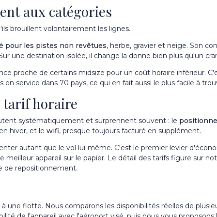
ent aux catégories
s brouillent volontairement les lignes.
ifié pour les pistes non revêtues
, herbe, gravier et neige. Son c
Sur une destination isolée, il change la donne bien plus qu'un c
stance proche de certains midsize pour un coût horaire inférieur. C'
n service dans 70 pays, ce qui en fait aussi le plus facile à trou
 tarif horaire
'ajoutent systématiquement et surprennent souvent : le
positionne
en hiver, et le
wifi
, presque toujours facturé en supplément.
ter autant que le vol lui-même. C'est le premier levier d'économie
le meilleur appareil sur le papier. Le détail des tarifs figure sur n
e de repositionnement.
 une flotte. Nous comparons les disponibilités réelles de plusie
bilité de l'appareil avec l'aéroport visé, puis nous vous proposons 