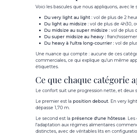
Voici les bascules que nous appliquons, avec le 
Du very light au light :
vol de plus de 2 heu
Du light au midsize :
vol de plus de 4h30, o
Du midsize au super midsize :
vol de plus 
Du super midsize au heavy :
franchissement
Du heavy à l'ultra long-courrier :
vol de plu
Une nuance qui compte : aucune de ces catégorie
commerciales, ce qui explique qu'un même appare
étiquettes.
Ce que chaque catégorie a
Le confort suit une progression nette, et deux se
Le premier est la
position debout
. En very ligh
dépasse 1,70 m.
Le second est la
présence d'une hôtesse
. Les
l'adaptation aux régimes alimentaires commencen
distinctes, avec de véritables lits en configuratio