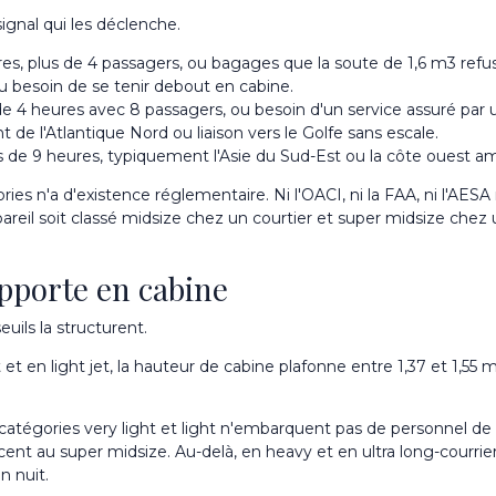
signal qui les déclenche.
res, plus de 4 passagers, ou bagages que la soute de 1,6 m
3
refu
u besoin de se tenir debout en cabine.
de 4 heures avec 8 passagers, ou besoin d'un service assuré par 
 de l'Atlantique Nord ou liaison vers le Golfe sans escale.
s de 9 heures, typiquement l'Asie du Sud-Est ou la côte ouest am
s n'a d'existence réglementaire. Ni l'OACI, ni la FAA, ni l'AESA
il soit classé midsize chez un courtier et super midsize chez un
pporte en cabine
uils la structurent.
t et en light jet, la hauteur de cabine plafonne entre 1,37 et 1,55 m
 catégories very light et light n'embarquent pas de personnel de 
t au super midsize. Au-delà, en heavy et en ultra long-courrier,
n nuit.