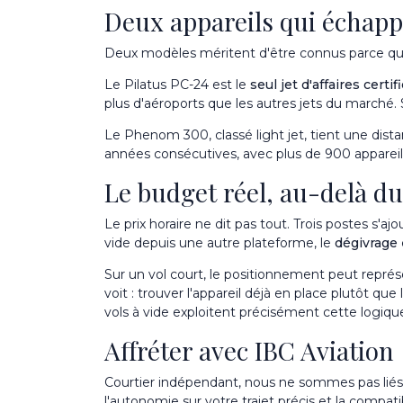
Deux appareils qui échapp
Deux modèles méritent d'être connus parce qu'il
Le
Pilatus PC-24
est le
seul jet d'affaires cert
plus d'aéroports que les autres jets du marché. 
Le
Phenom 300
, classé light jet, tient une di
années consécutives, avec plus de 900 appareils e
Le budget réel, au-delà du
Le prix horaire ne dit pas tout. Trois postes s
vide depuis une autre plateforme, le
dégivrage
Sur un vol court, le positionnement peut représen
voit : trouver l'appareil déjà en place plutôt que 
vols à vide
exploitent précisément cette logiqu
Affréter avec IBC Aviation
Courtier indépendant, nous ne sommes pas liés à
l'autonomie sur votre trajet précis et la compati