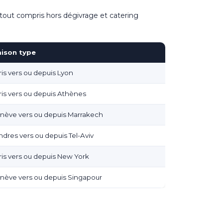
, tout compris hors dégivrage et catering
aison type
ris vers ou depuis Lyon
ris vers ou depuis Athènes
nève vers ou depuis Marrakech
ndres vers ou depuis Tel-Aviv
ris vers ou depuis New York
nève vers ou depuis Singapour