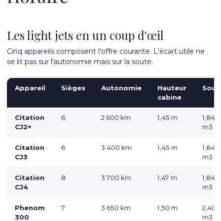
Les light jets en un coup d'œil
Cinq appareils composent l'offre courante. L'écart utile ne
se lit pas sur l'autonomie mais sur la soute.
Appareil
Sièges
Autonomie
Hauteur
Sout
cabine
Citation
6
2 600 km
1,45 m
1,84
CJ2+
m
3
Citation
6
3 400 km
1,45 m
1,84
CJ3
m
3
Citation
8
3 700 km
1,47 m
1,84
CJ4
m
3
Phenom
7
3 650 km
1,50 m
2,40
300
m
3